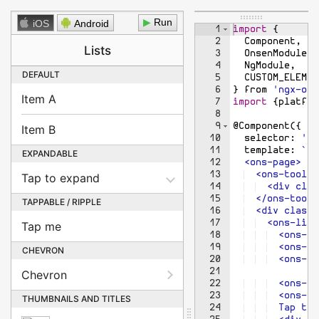
1
<
app
>
</
app
>
▶
iOS
Android
1
import
{
2
Component
,
3
OnsenModule
,
4
NgModule
,
5
CUSTOM_ELEMEN
6
}
from
'ngx-ons
7
import
{
platfor
8
9
@
Component
({
10
selector
:
'ap
11
template
:
`
12
  <ons-page>
13
  <ons-toolba
14
  <div clas
15
  </ons-toolb
16
  <div class=
17
  <ons-list
18
  <ons-li
19
  <ons-li
20
  <ons-li
21
22
  <ons-li
23
  <ons-li
24
  Tap to 