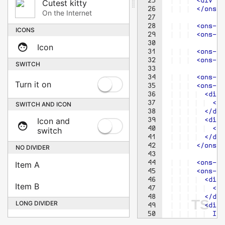
25
  <div cl
26
  </ons-l
27
28
  <ons-li
29
  <ons-li
30
31
  <ons-li
32
  <ons-li
33
34
  <ons-li
35
  <ons-li
36
  <div 
37
  <im
38
  </div
39
  <div 
40
  <sp
41
  </div
42
  </ons-l
43
44
  <ons-li
45
  <ons-li
46
  <div 
47
  <on
48
  </div
TS
49
  <div 
50
  Ico
51
  </div