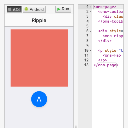
1
<
ons-page
>
▶
iOS
Android
2
<
ons-toolbar
>
3
<
div
class
=
4
</
ons-toolbar
5
6
<
div
style
=
"w
7
<
ons-ripple
8
</
div
>
9
10
<
p
style
=
"tex
11
<
ons-fab
ri
12
</
p
>
13
</
ons-page
>