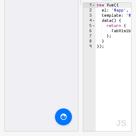
1
new
Vue
({
2
el
:
'#app'
,
3
template
:
'#ma
4
data
(
)
{
5
return
{
6
fabVisible
7
}
;
8
}
9
})
;
JS