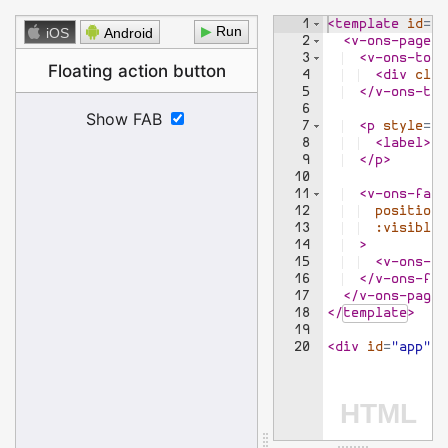
1
<
template
id
=
"m
▶
iOS
Android
2
<
v-ons-page
>
3
<
v-ons-tool
4
<
div
clas
5
</
v-ons-too
6
7
<
p
style
=
"t
8
<
label
>
Sh
9
</
p
>
10
11
<
v-ons-fab
12
position
=
13
:visible
=
14
>
15
<
v-ons-ic
16
</
v-ons-fab
17
</
v-ons-page
>
18
</
template
>
19
20
<
div
id
=
"app"
>
<
HTML